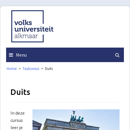
Skip
to
content
Menu
Home
>
Taalcursus
>
Duits
Duits
In deze
cursus
leer je