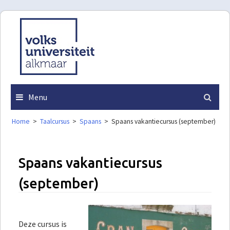
Skip
to
content
Menu
Home
>
Taalcursus
>
Spaans
>
Spaans vakantiecursus (september)
Spaans vakantiecursus
(september)
Deze cursus is