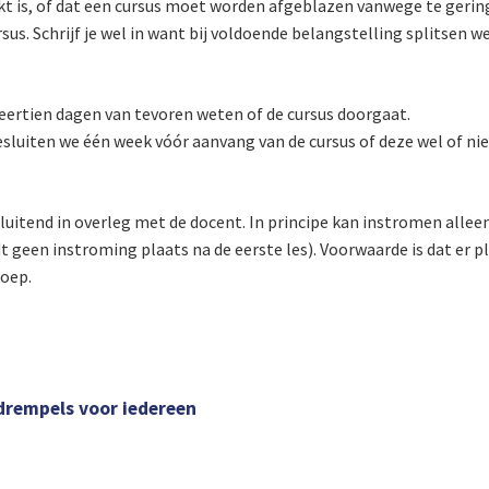
t is, of dat een cursus moet worden afgeblazen vanwege te gering
sus. Schrijf je wel in want bij voldoende belangstelling splitsen w
 veertien dagen van tevoren weten of de cursus doorgaat.
esluiten we één week vóór aanvang van de cursus of deze wel of niet
uitend in overleg met de docent. In principe kan instromen alleen
t geen instroming plaats na de eerste les). Voorwaarde is dat er pl
roep.
drempels voor iedereen