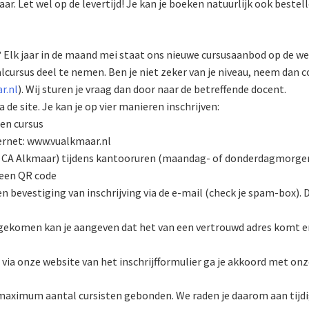
r. Let wel op de levertijd! Je kan je boeken natuurlijk ook bestell
t? Elk jaar in de maand mei staat ons nieuwe cursusaanbod op de we
cursus deel te nemen. Ben je niet zeker van je niveau, neem dan 
r.nl
). Wij sturen je vraag dan door naar de betreffende docent.
a de site. Je kan je op vier manieren inschrijven:
een cursus
ternet: www.vualkmaar.nl
 CA Alkmaar) tijdens kantooruren (maandag- of donderdagmorgen 
 een QR code
n bevestiging van inschrijving via de e-mail (check je spam-box). D
t gekomen kan je aangeven dat het van een vertrouwd adres komt en
via onze website van het inschrijfformulier ga je akkoord met on
aximum aantal cursisten gebonden. We raden je daarom aan tijdig 