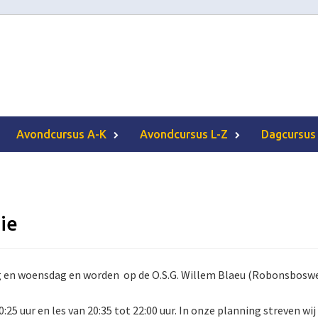
Avondcursus A-K
Avondcursus L-Z
Dagcursus
ie
g en woensdag en worden op de O.S.G. Willem Blaeu (Robonsboswe
:25 uur en les van 20:35 tot 22:00 uur. In onze planning streven wij