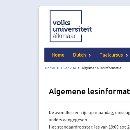
Skip
to
content
Home
Dutch
Taalcursus
Home
>
Over VUA
>
Algemene lesinformatie
Algemene lesinformat
De avondlessen zijn op maandag, dinsda
anders aangegeven.
Het standaardrooster: les van 19:00 tot 20