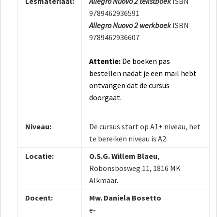
Lesmateriaal:
Allegro Nuovo 2 tekstboek
ISBN
9789462936591
Allegro Nuovo 2 werkboek
ISBN
9789462936607
Attentie:
De boeken pas
bestellen nadat je een mail hebt
ontvangen dat de cursus
doorgaat.
Niveau:
De cursus start op A1+ niveau, het
te bereiken niveau is A2.
Locatie:
O.S.G. Willem Blaeu
,
Robonsbosweg 11, 1816 MK
Alkmaar.
Docent:
Mw. Daniela Bosetto
e-