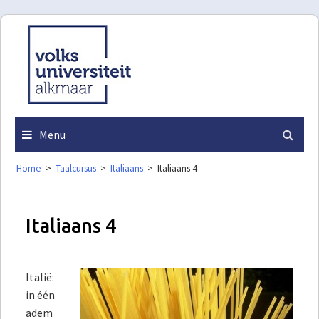
Skip
to
content
Menu
Home
>
Taalcursus
>
Italiaans
>
Italiaans 4
Italiaans 4
Italië:
in één
adem