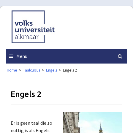
Skip
to
content
Menu
Home
>
Taalcursus
>
Engels
>
Engels 2
Engels 2
Er is geen taal die zo
nuttig is als Engels.