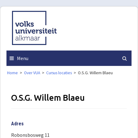
Skip
to
content
Menu
Home
>
Over VUA
>
Cursus locaties
>
O.S.G. Willem Blaeu
O.S.G. Willem Blaeu
Adres
Robonsbosweg 11