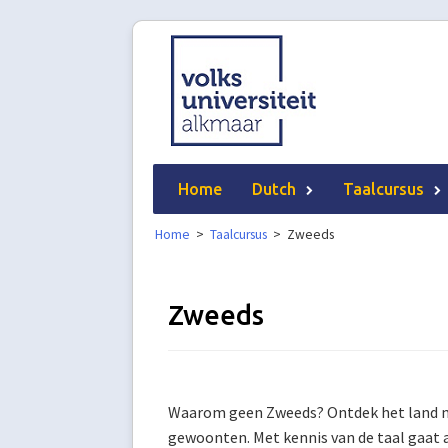
Skip
to
content
Home
Dutch
Taalcursus
Home
>
Taalcursus
>
Zweeds
Zweeds
Waarom geen Zweeds? Ontdek het land met 
gewoonten. Met kennis van de taal gaat al