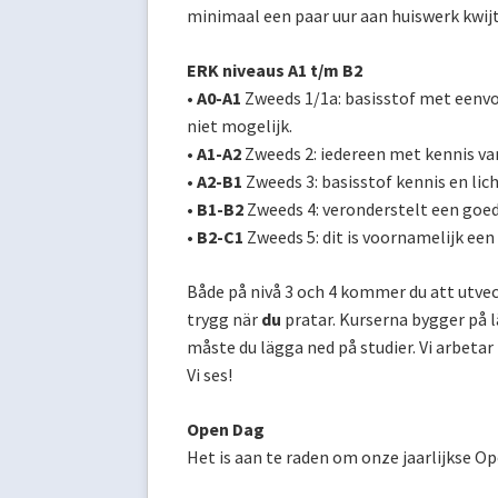
minimaal een paar uur aan huiswerk kwijt
ERK niveaus A1 t/m B2
• A0-A1
Zweeds 1/1a: basisstof met eenvo
niet mogelijk.
• A1-A2
Zweeds 2: iedereen met kennis van
• A2-B1
Zweeds 3: basisstof kennis en lic
• B1-B2
Zweeds 4: veronderstelt een goe
• B2-C1
Zweeds 5: dit is voornamelijk een
Både på nivå 3 och 4 kommer du att utveck
trygg när
du
pratar. Kurserna bygger på 
måste du lägga ned på studier. Vi arbetar
Vi ses!
Open Dag
Het is aan te raden om onze jaarlijkse O