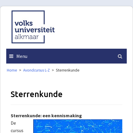
Skip
to
content
Menu
Home
>
Avondcursus L-Z
>
Sterrenkunde
Sterrenkunde
Sterrenkunde: een kennismaking
De
cursus