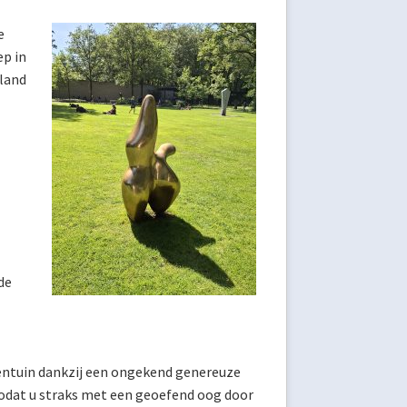
e
ep in
rland
de
dentuin dankzij een ongekend genereuze
zodat u straks met een geoefend oog door