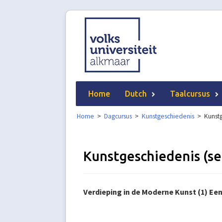
Skip
to
content
Home
Dutch
Taalcursus
Home
>
Dagcursus
>
Kunstgeschiedenis
>
Kunst
Kunstgeschiedenis (s
Verdieping in de Moderne Kunst (1) Een