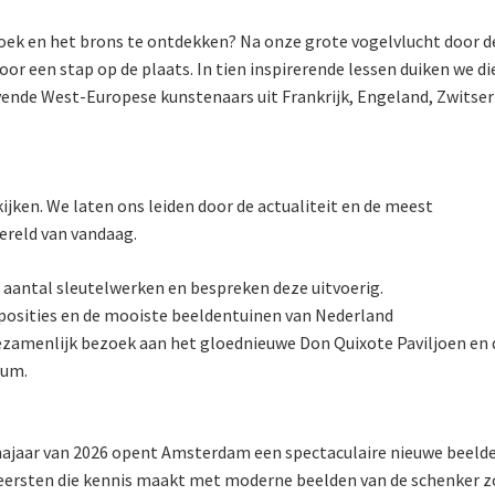
doek en het brons te ontdekken? Na onze grote vogelvlucht door d
or een stap op de plaats. In tien inspirerende lessen duiken we di
ende West-Europese kunstenaars uit Frankrijk, Engeland, Zwitse
land.
ijken. We laten ons leiden door de actualiteit en de meest
ereld van vandaag.
 aantal sleutelwerken en bespreken deze uitvoerig.
posities en de mooiste beeldentuinen van Nederland
gezamenlijk bezoek aan het gloednieuwe Don Quixote Paviljoen en 
eum.
 najaar van 2026 opent Amsterdam een spectaculaire nieuwe beel
e eersten die kennis maakt met moderne beelden van de schenker 