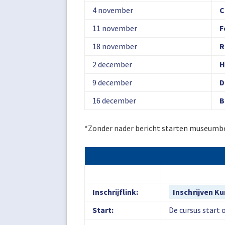
4 november
C
11 november
F
18 november
R
2 december
H
9 december
D
16 december
B
*Zonder nader bericht starten museumbe
Inschrijflink:
Inschrijven K
Start:
De cursus start 