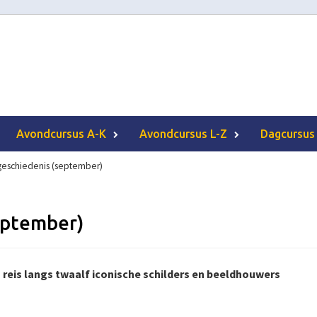
Avondcursus A-K
Avondcursus L-Z
Dagcursus
geschiedenis (september)
eptember)
 reis langs twaalf iconische schilders en beeldhouwers