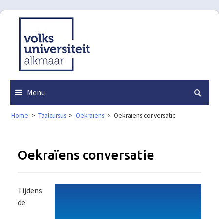
Skip
to
content
Menu
Home
>
Taalcursus
>
Oekraïens
>
Oekraïens conversatie
Oekraïens conversatie
Tijdens
de