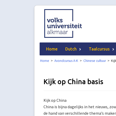
Skip
to
content
Home
Dutch
Taalcursus
Home
>
Avondcursus A-K
>
Chinese cultuur
>
Kij
Kijk op China basis
Kijk op China
China is bijna dagelijks in het nieuws, zow
de hand van verschillende thema’s maken 