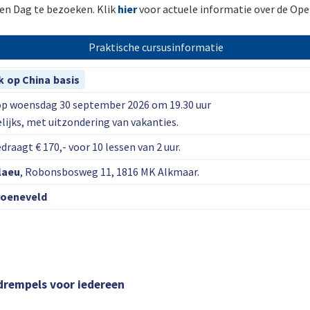
pen Dag te bezoeken. Klik
hier
voor actuele informatie over de Ope
Praktische cursusinformatie
jk op China basis
 op woensdag 30 september 2026 om 19.30 uur
elijks, met uitzondering van vakanties.
draagt € 170,- voor 10 lessen van 2 uur.
laeu
, Robonsbosweg 11, 1816 MK Alkmaar.
roeneveld
drempels voor iedereen