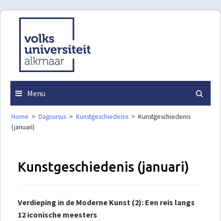
Skip
to
content
Menu
Home
>
Dagcursus
>
Kunstgeschiedenis
>
Kunstgeschiedenis
(januari)
Kunstgeschiedenis (januari)
Verdieping in de Moderne Kunst (2): Een reis langs
12 iconische meesters