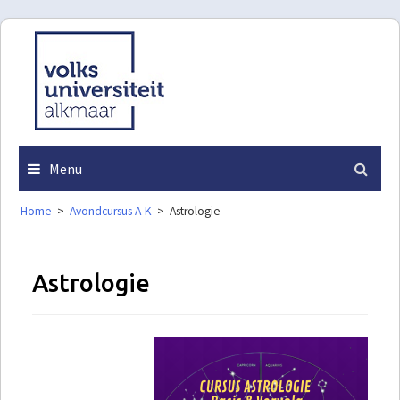
Skip
to
content
Menu
Home
>
Avondcursus A-K
>
Astrologie
Astrologie