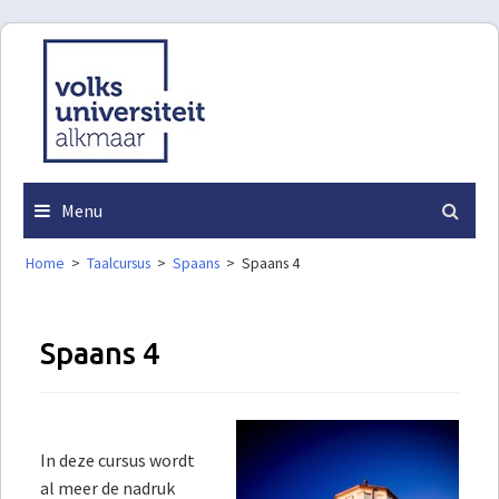
Skip
to
content
Menu
Home
>
Taalcursus
>
Spaans
>
Spaans 4
Spaans 4
In deze cursus wordt
al meer de nadruk