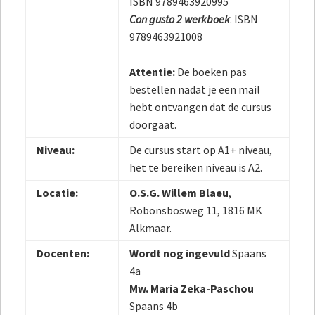
ISBN 9789463920995
Con gusto 2 werkboek
. ISBN
9789463921008
Attentie:
De boeken pas
bestellen nadat je een mail
hebt ontvangen dat de cursus
doorgaat.
Niveau:
De cursus start op A1+ niveau,
het te bereiken niveau is A2.
Locatie:
O.S.G. Willem Blaeu
,
Robonsbosweg 11, 1816 MK
Alkmaar.
Docenten:
Wordt nog ingevuld
Spaans
4a
Mw. Maria Zeka-Paschou
Spaans 4b