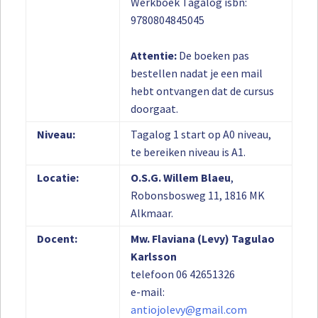
Werkboek Tagalog isbn:
9780804845045
Attentie:
De boeken pas
bestellen nadat je een mail
hebt ontvangen dat de cursus
doorgaat.
Niveau:
Tagalog 1 start op A0 niveau,
te bereiken niveau is A1.
Locatie:
O.S.G. Willem Blaeu
,
Robonsbosweg 11, 1816 MK
Alkmaar.
Docent:
Mw. Flaviana (Levy) Tagulao
Karlsson
telefoon 06 42651326
e-mail:
antiojolevy@gmail.com