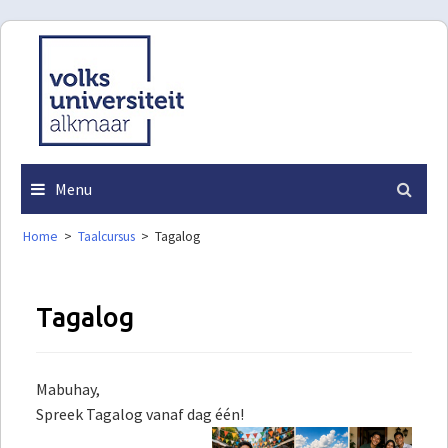
Skip
to
content
Menu
Home
>
Taalcursus
>
Tagalog
Tagalog
Mabuhay,
Spreek Tagalog vanaf dag één!