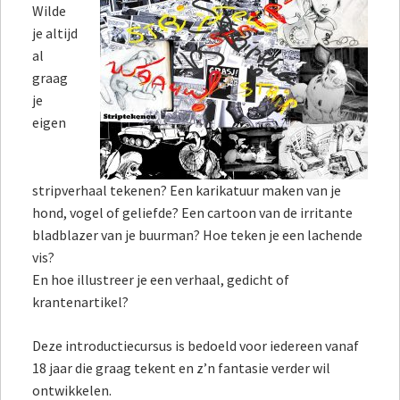
Wilde
je altijd
al
graag
je
eigen
stripverhaal tekenen? Een karikatuur maken van je
hond, vogel of geliefde? Een cartoon van de irritante
bladblazer van je buurman? Hoe teken je een lachende
vis?
En hoe illustreer je een verhaal, gedicht of
krantenartikel?
Deze introductiecursus is bedoeld voor iedereen vanaf
18 jaar die graag tekent en z’n fantasie verder wil
ontwikkelen.