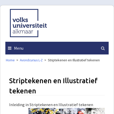
Skip
to
content
Menu
Home
>
Avondcursus L-Z
>
Striptekenen en Illustratief tekenen
Striptekenen en Illustratief
tekenen
Inleiding in Striptekenen en Illustratief tekenen