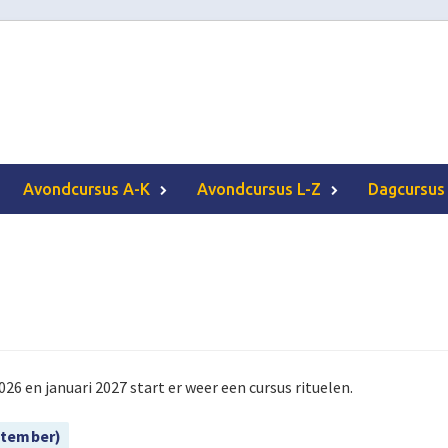
Avondcursus A-K
Avondcursus L-Z
Dagcursus
26 en januari 2027 start er weer een cursus rituelen.
ptember)