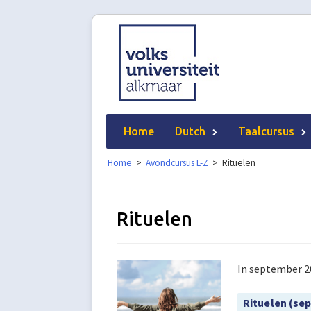
Skip
to
content
Home
Dutch
Taalcursus
Home
>
Avondcursus L-Z
>
Rituelen
Rituelen
In september 20
Rituelen (se